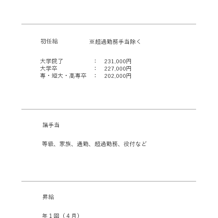
初任給
※超過勤務手当除く
大学院了 ： 231,000円
大学卒 ： 227,000円
専・短大・高専卒 ： 202,000円
諸手当
等級、家族、通勤、超過勤務、役付など
昇給
年１回（４月）