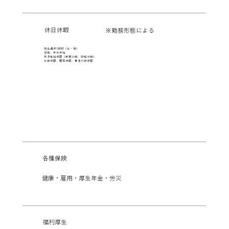
休日休暇
※勤務形態による
完全週休2日制（土・日）
祝日、年末年始
年次有給休暇（最高20日、繰越40日）
半日休暇、慶弔休暇、育児介護休暇
各種保険
健康・雇用・厚生年金・労災
福利厚生