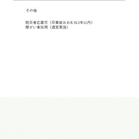
​その他
既卒者応募可（卒業後おおむね3年以内）
障がい者採用（適宜実施）