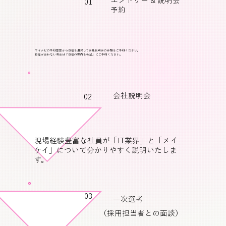
エントリー & 説明会
01
予約
マイナビの予約画面から日程を選択して会社説明会の参加をご予約ください。
日程が合わない場合は「日程の案内を希望」にご予約ください。
会社説明会
02
現場経験豊富な社員が「IT業界」と「メイ
ケイ」について分かりやすく説明いたしま
す。
03
一次選考
（採用担当者との面談）