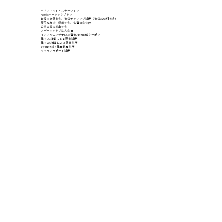
ベネフィット・ステーション
Netflixベーシックプラン
資格取得褒賞金、資格チャレンジ制度（資格試験料補助）
慶弔見舞金、退職年金、各種社会保険
企業型確定拠出年金
スポーツクラブ法人会員
インフルエンザ予防接種費用の助成クーポン
社内QC活動による褒賞制度
社内WG活動による褒賞制度
1年間の新入社員教育制度
キャリアサポート制度